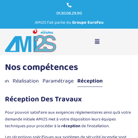
01.30.06.29.90
AMI2S fait partie du
Groupe Eurofeu
Réception
Nos compétences
tion
Réalisation
Paramétrage
Réception
Réception Des Travaux
Pour pouvoir satisfaire aux exigences réglementaires ainsi qu’à votre
demande initiale AMI2S met à votre disposition leurs équipes
techniques pour procéder à la
réception
de l’installation.
Les réceptions spécifiques aux systèmes de sécurité incendie sont