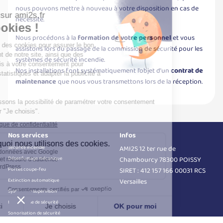
nous pouvons mettre à nouveau à votre disposition en cas de
nécessité.
Nous procédons à la
formation de votre personnel
et vous
assistons lors du passage de la commission de sécurité pour les
systèmes de sécurité incendie.
Nos installations font systématiquement l’objet d’un
contrat de
maintenance
que nous vous transmettons lors de la réception.
Nos services
Infos
Sécurité incendie
AMI2S 12 ter rue de
Désenfumage mécanique
Chambourcy 78300 POISSY
Portes coupe-feu
SIRET : 412 157 166 00031 RCS
Extinction automatique
Versailles
Système de supervision
Interphonie de sécurité
Sonorisation de sécurité