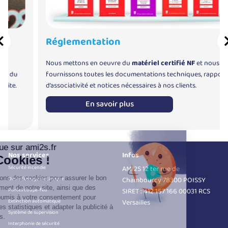
Réglementation
Nous mettons en oeuvre du
matériel certifié NF
et nous
 du
fournissons toutes les documentations techniques, rapports
ite.
d’associativité et notices nécessaires à nos clients.
En savoir plus
Nos services
Infos
Sécurité incendie
AMI2S 12 ter rue de
Désenfumage mécanique
Chambourcy 78300 POISSY
Portes coupe-feu
SIRET : 412 157 166 00031 RCS
Extinction automatique
Versailles
Système de supervision
Interphonie de sécurité