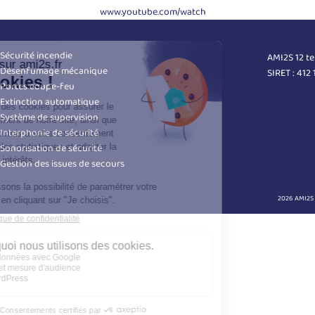
www.youtube.com/watch
Nos services
Infos
Sécurité incendie
AMI2S 12 t
Désenfumage mécanique
SIRET : 412
Portes coupe-feu
Extinction automatique
Système de supervision
Interphonie de sécurité
Sonorisation de sécurité
Gestion des issues de secours
Plan du site
Mentions légales
Politique cookies
Politique de confidentialité
2026 AMI2S