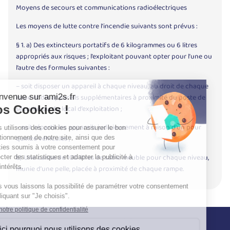
Moyens de secours et communications radioélectriques
Les moyens de lutte contre l’incendie suivants sont prévus :
§ 1. a) Des extincteurs portatifs de 6 kilogrammes ou 6 litres
appropriés aux risques ; l’exploitant pouvant opter pour l’une ou
l’autre des formules suivantes :
– soit disposer un appareil à chaque niveau, au droit de chaque
issue et dix appareils supplémentaires à proximité du poste de
sécurité ou du local d’exploitation ;
– soit répartir les appareils judicieusement à raison d’un pour
quinze véhicules ;
b) Une caisse de 100 litres de sable meuble pour chaque niveau,
munie d’une pelle, placée à proximité de chaque rampe.
Nos services
Infos