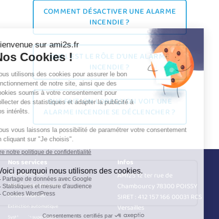
COMMENT DÉSACTIVER UNE ALARME
INCENDIE ?
QUEL EST LE RÔLE D’UNE ALARME
INCENDIE ?
QUE FAIT-ON LORSQU’ON VOIT UNE
ALARME INCENDIE SE DÉCLENCHER ?
Nos services
Infos
Sécurité incendie
AMI2S 12 ter rue de
Désenfumage mécanique
Chambourcy 78300 POISSY
Portes coupe-feu
SIRET : 412 157 166 00031 RCS
Extinction automatique
Versailles
Système de supervision