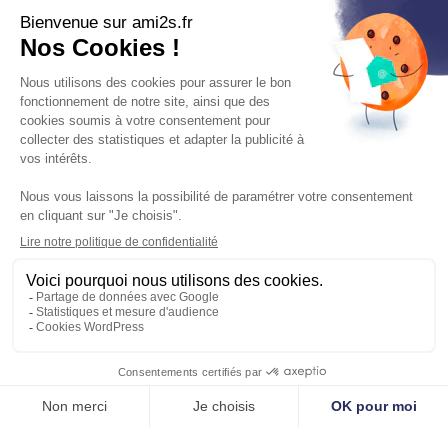
QUAND METTRE UNE PORTE COUPE-
FEU ?
COMMENT RECONNAITRE UNE PORTE
COUPE-FEU ?
Nos services
Infos
Sécurité incendie
AMI2S 12 ter rue de
Désenfumage mécanique
Chambourcy 78300 POISSY
Portes coupe-feu
SIRET : 412 157 166 00031 RCS
Extinction automatique
Versailles
Système de supervision
Interphonie de sécurité
Sonorisation de sécurité
Gestion des issues de secours