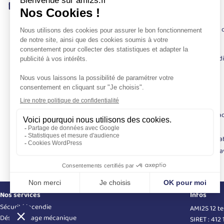
Nos engagements
AMI2S est historiquement attaché à toutes formes de diversité et est 
la responsabilité sociale de ses sociétés.
Cette politique d’entreprise engagée et ambitieuse en faveur du handi
Le recrutement
L’accompagnement humain
La formation
La sensibilisation à l’inclusion des personnes en situation de han
Le maintien dans l’emploi
Les partenariats avec les acteurs locaux de l’emploi et les associa
Le développement du recours aux prestataires du secteur du tra
Nos services
Infos
Sécurité incendie
AMI2S 12 t
Désenfumage mécanique
SIRET : 412