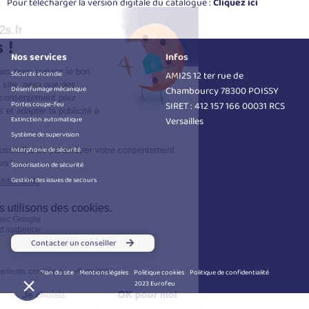
Pour télécharger la version digitale du catalogue :
Cliquez ici
Nos services
Infos
Sécurité incendie
AMI2S 12 ter rue de
Désenfumage mécanique
Chambourcy 78300 POISSY
Portes coupe-feu
SIRET : 412 157 166 00031 RCS
Extinction automatique
Versailles
Système de supervision
Interphonie de sécurité
Sonorisation de sécurité
Gestion des issues de secours
Contacter un conseiller
Plan du site
Mentions légales
Politique cookies
Politique de confidentialité
2023 Eurofeu