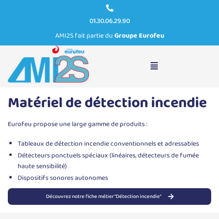
01.30.06.29.90
AMI2S fait partie du
Groupe Eurofeu
Détection incendie
Matériel de détection incendie
Eurofeu propose une large gamme de produits :
Tableaux de détection incendie conventionnels et adressables
Détecteurs ponctuels spéciaux (linéaires, détecteurs de fumée
haute sensibilité)
Dispositifs sonores autonomes
Découvrez notre fiche métier "Détection incendie"