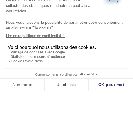
Nos services
Infos
Sécurité incendie
AMI2S 12 ter rue de
Désenfumage mécanique
Chambourcy 78300 POISSY
Portes coupe-feu
SIRET : 412 157 166 00031 RCS
Extinction automatique
Versailles
Système de supervision
Interphonie de sécurité
Sonorisation de sécurité
Gestion des issues de secours
Contacter un conseiller