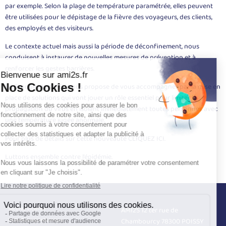
par exemple. Selon la plage de température paramétrée, elles peuvent
être utilisées pour le dépistage de la fièvre des voyageurs, des clients,
des employés et des visiteurs.
Le contexte actuel mais aussi la période de déconfinement, nous
conduisent à instaurer de nouvelles mesures de prévention et à
renforcer les gestes barrières.
Le Groupe EUROFEU vous propose de vous accompagner par la mise en
place de solutions qui vont jouer un rôle essentiel pour limiter la
propagation du virus en isolant immédiatement toutes personnes avec
une température jugée anormale.
Pour plus de détails sur cette nouveauté
CLIQUEZ ICI
.
Luttons ensemble contre l’épidémie.
Nos services
Infos
Sécurité incendie
AMI2S 12 ter rue de
Désenfumage mécanique
Chambourcy 78300 POISSY