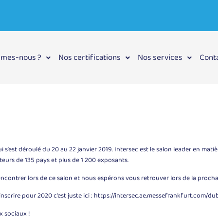
mmes-nous ?
Nos certifications
Nos services
Cont
i s’est déroulé du 20 au 22 janvier 2019. Intersec est le salon leader en mati
iteurs de 135 pays et plus de 1 200 exposants.
contrer lors de ce salon et nous espérons vous retrouver lors de la prochain
nscrire pour 2020 c’est juste ici :
https://intersec.ae.messefrankfurt.com/du
x sociaux !