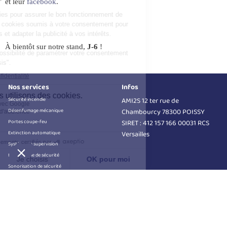
et leur
facebook
.
À
bientôt sur notre stand,
J-6
!
Nos services
Infos
Sécurité incendie
AMI2S 12 ter rue de
Désenfumage mécanique
Chambourcy 78300 POISSY
Portes coupe-feu
SIRET : 412 157 166 00031 RCS
Extinction automatique
Versailles
Système de supervision
Interphonie de sécurité
Sonorisation de sécurité
Gestion des issues de secours
Contacter un conseiller