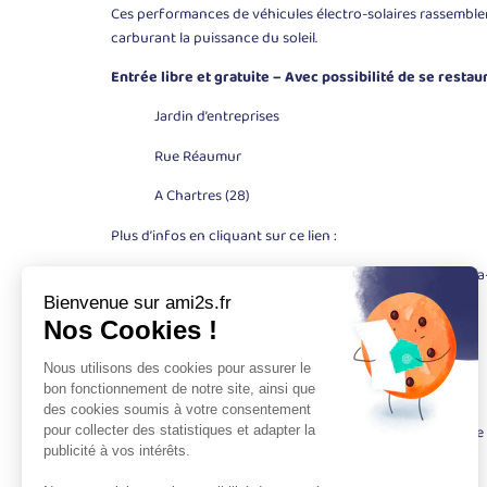
Ces performances de véhicules électro-solaires rassemble
carburant la puissance du soleil.
Entrée libre et gratuite – Avec possibilité de se restau
Jardin d’entreprises
Rue Réaumur
A Chartres (28)
Plus d’infos en cliquant sur ce lien :
https://www.chartres-tourisme.com/vivez/agenda/agenda
PROGRAMMATION :
Manche 1 – Le 30/06/2018 à 16:30 – Jusqu’à 18h30.
Manche 2 – Le 01/07/2018 à 10:00 – Jusqu’à 12h30.
Course nocturne – Le 30/06/2018 à 19:30 – Jusqu’à 7h30 le
Manche 3 – Le 01/07/2018 à 14:00 – Jusqu’à 16h.