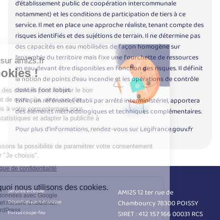
d’établissement public de coopération intercommunale
notamment) et les conditions de participation de tiers à ce
service. Il met en place une approche réaliste, tenant compte des
risques identifiés et des sujétions de terrain. Il ne détermine pas
des capacités en eau mobilisées de façon homogène sur
l’ensemble du territoire mais fixe une fourchette de ressources
en eau devant être disponibles en fonction des risques. Il définit
la notion de points d’eau incendie et les opérations de contrôle
dont ils font l’objet.
Enfin, un référentiel, établi par arrêté interministériel, apportera
des éléments méthodologiques et techniques complémentaires.
Pour plus d’informations, rendez-vous sur
Legifrance.gouv.fr
Nos services
Infos
Sécurité incendie
AMI2S 12 ter rue de
Désenfumage mécanique
Chambourcy 78300 POISSY
Portes coupe-feu
SIRET : 412 157 166 00031 RCS