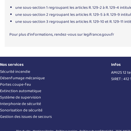
une sous-section 1 regroupant les articles R. 129-2 à R. 129-4 intitul
une sous-section 2 regroupant les articles R. 129-5 à R. 129-9 intitu
une sous-section 3 regroupant les articles R. 129-10 et R. 129-11 intit
Pour plus d’informations, rendez-vous sur
legifrance.gouv.fr
Nos services
Infos
Sécurité incendie
AMI2S 12 t
Désenfumage mécanique
SIRET : 412
Portes coupe-feu
Extinction automatique
Système de supervision
Interphonie de sécurité
Sonorisation de sécurité
Gestion des issues de secours
Plan du site
Mentions légales
Politique cookies
Politique de confidentialité
2026 AMI2S