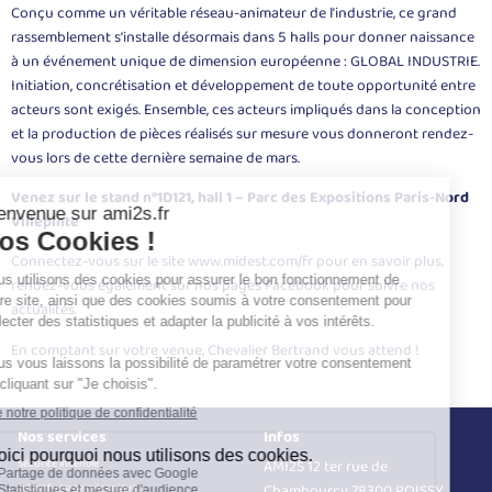
Conçu comme un véritable réseau-animateur de l’industrie, ce grand
rassemblement s’installe désormais dans 5 halls pour donner naissance
à un événement unique de dimension européenne : GLOBAL INDUSTRIE.
Initiation, concrétisation et développement de toute opportunité entre
acteurs sont exigés. Ensemble, ces acteurs impliqués dans la conception
et la production de pièces réalisés sur mesure vous donneront rendez-
vous lors de cette dernière semaine de mars.
Venez sur le stand n°1D121, hall 1 – Parc des Expositions Paris-Nord
Villepinte
Connectez-vous sur le site
www.midest.com/fr
pour en savoir plus,
rendez-vous également sur nos pages Facebook pour suivre nos
actualités.
En comptant sur votre venue, Chevalier Bertrand vous attend !
Nos services
Infos
Sécurité incendie
AMI2S 12 ter rue de
Désenfumage mécanique
Chambourcy 78300 POISSY