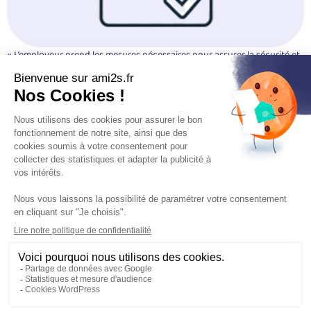
« L’employeur prend les mesures nécessaires pour assurer la sécurité et
protéger la santé physique et mentale des travailleurs. Ces mesures
comprennent :
Nos services
Infos
Sécurité incendie
AMI2S 12 ter rue de
Désenfumage mécanique
Chambourcy 78300 POISSY
Portes coupe-feu
SIRET : 412 157 166 00031 RCS
Extinction automatique
Versailles
Système de supervision
Interphonie de sécurité
Sonorisation de sécurité
Gestion des issues de secours
Contacter un conseiller