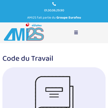
01.30.06.29.90
AMI2S fait partie du
Groupe Eurofeu
Catégorie :
Alarme type 4
Code du Travail