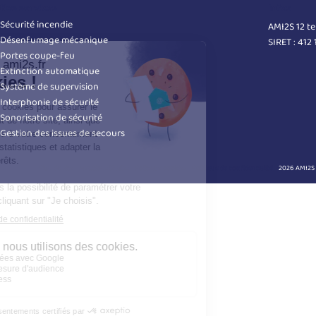
Nos services
Infos
Sécurité incendie
AMI2S 12 t
Désenfumage mécanique
SIRET : 412
Portes coupe-feu
Extinction automatique
Système de supervision
Interphonie de sécurité
Sonorisation de sécurité
Gestion des issues de secours
Plan du site
Mentions légales
Politique cookies
Politique de confidentialité
2026 AMI2S