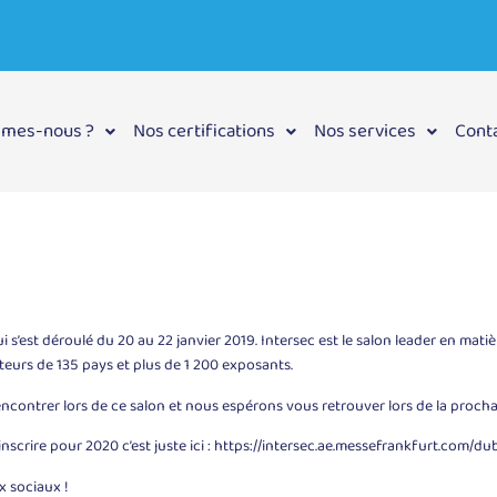
mmes-nous ?
Nos certifications
Nos services
Cont
i s’est déroulé du 20 au 22 janvier 2019. Intersec est le salon leader en mati
iteurs de 135 pays et plus de 1 200 exposants.
contrer lors de ce salon et nous espérons vous retrouver lors de la prochain
nscrire pour 2020 c’est juste ici :
https://intersec.ae.messefrankfurt.com/du
x sociaux !