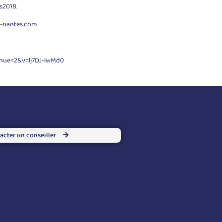
s2018.
e-nantes.com
.
inue=2&v=lj7DJ-lwMd0
acter un conseiller