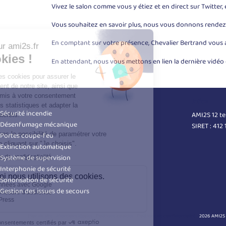
Vivez le salon comme vous y étiez et en direct sur Twitter,
Vous souhaitez en savoir plus, nous vous donnons rendez-
En comptant sur votre présence, Chevalier Bertrand vous 
En attendant, nous vous mettons en lien la dernière vidéo 
Nos services
Infos
Sécurité incendie
AMI2S 12 t
Désenfumage mécanique
SIRET : 412
Portes coupe-feu
Extinction automatique
Système de supervision
Interphonie de sécurité
Sonorisation de sécurité
Gestion des issues de secours
Plan du site
Mentions légales
Politique cookies
Politique de confidentialité
2026 AMI2S