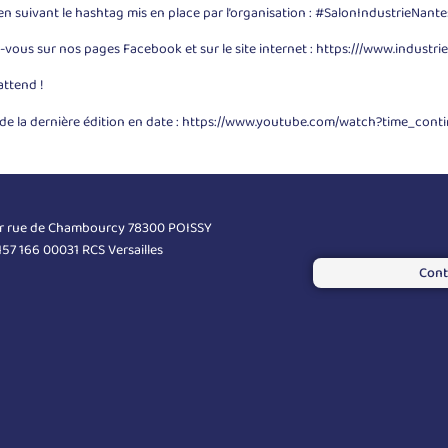
 en suivant le hashtag mis en place par l’organisation : #SalonIndustrieNante
vous sur nos pages Facebook et sur le site internet :
https:///www.industri
attend !
de la dernière édition en date :
https://www.youtube.com/watch?time_cont
er rue de Chambourcy 78300 POISSY
 157 166 00031 RCS Versailles
Cont